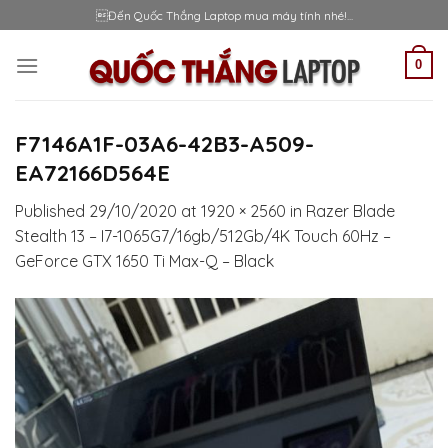
Skip
Đến Quốc Thắng Laptop mua máy tính nhé!...
to
content
0
F7146A1F-03A6-42B3-A509-
EA72166D564E
Published
29/10/2020
at
1920 × 2560
in
Razer Blade
Stealth 13 – I7-1065G7/16gb/512Gb/4K Touch 60Hz –
GeForce GTX 1650 Ti Max-Q – Black