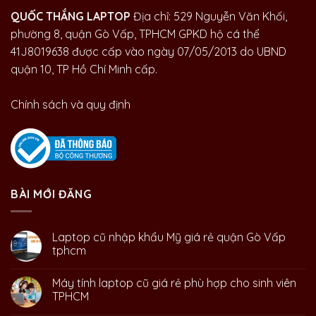
QUỐC THẮNG LAPTOP
Địa chỉ: 529 Nguyễn Văn Khối,
phường 8, quận Gò Vấp, TPHCM GPKD hộ cá thể
41J8019638 được cấp vào ngày 07/05/2013 do UBND
quận 10, TP Hồ Chí Minh cấp.
Chính sách và quy định
BÀI MỚI ĐĂNG
Laptop cũ nhập khẩu Mỹ giá rẻ quận Gò Vấp
tphcm
Máy tính laptop cũ giá rẻ phù hợp cho sinh viên
TPHCM