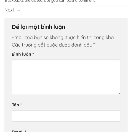
Trackbacks are closed, but you can
post a comment
.
Next
→
Để lại một bình luận
Email của bạn sẽ không được hiển thị công khai.
Các trường bắt buộc được đánh dấu
*
Bình luận
*
Tên
*
Email
*