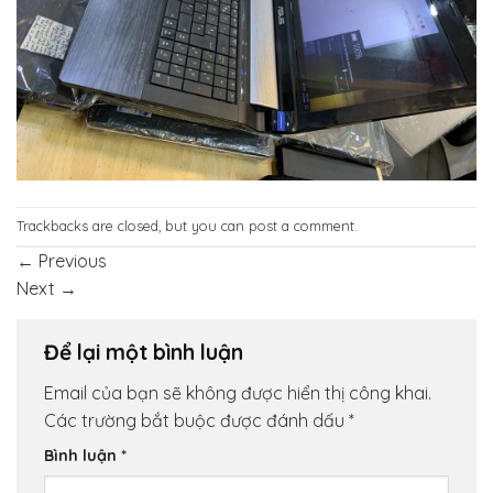
Trackbacks are closed, but you can
post a comment
.
←
Previous
Next
→
Để lại một bình luận
Email của bạn sẽ không được hiển thị công khai.
Các trường bắt buộc được đánh dấu
*
Bình luận
*