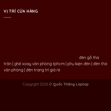
VỊ TRÍ CỬA HÀNG
đèn gỗ thả
trần
|
ghế xoay văn phòng tphcm
|
phụ kiện đèn
|
đèn thả
văn phòng
|
đèn trang trí giá rẻ
Copyright 2026 ©
Quốc Thắng Laptop