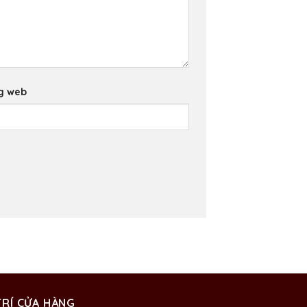
g web
TRÍ CỬA HÀNG