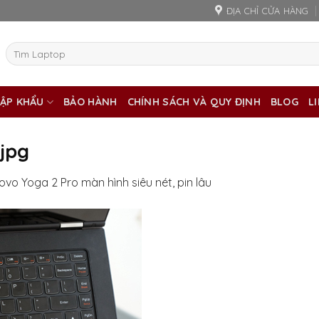
ĐỊA CHỈ CỬA HÀNG
Tìm
kiếm:
ẬP KHẨU
BẢO HÀNH
CHÍNH SÁCH VÀ QUY ĐỊNH
BLOG
L
jpg
ovo Yoga 2 Pro màn hình siêu nét, pin lâu