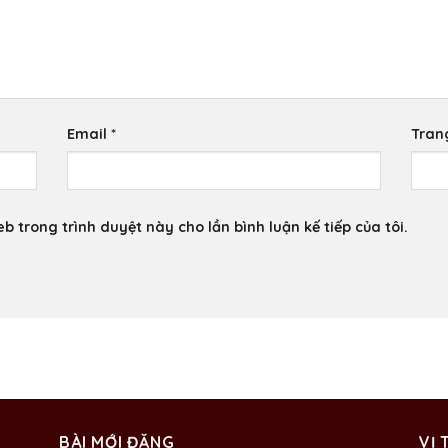
Email
*
Tran
eb trong trình duyệt này cho lần bình luận kế tiếp của tôi.
BÀI MỚI ĐĂNG
VỊ 