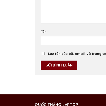
Tên
*
Lưu tên của tôi, email, và trang w
QUỐC THẮNG LAPTOP