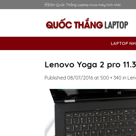
Skip
Đến Quốc Thắng Laptop mua máy tính nhé!...
to
content
LAPTOP NH
Lenovo Yoga 2 pro 11.3
Published
08/07/2016
at
500 × 340
in
Len