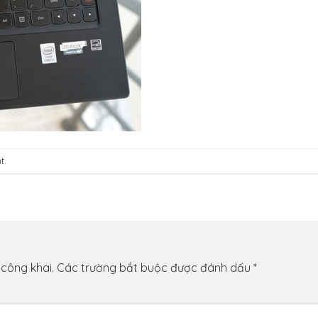
t
.
 công khai.
Các trường bắt buộc được đánh dấu
*