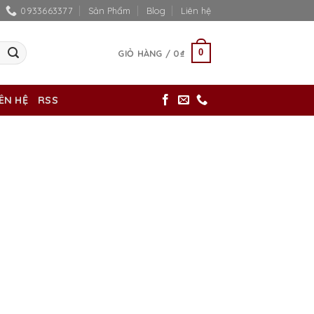
0933663377
Sản Phẩm
Blog
Liên hệ
0
GIỎ HÀNG /
0
₫
IÊN HỆ
RSS