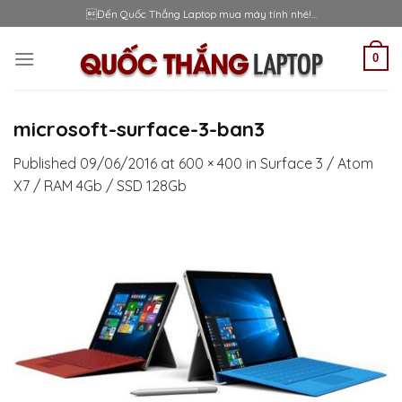
Skip
Đến Quốc Thắng Laptop mua máy tính nhé!...
to
content
0
microsoft-surface-3-ban3
Published
09/06/2016
at
600 × 400
in
Surface 3 / Atom
X7 / RAM 4Gb / SSD 128Gb